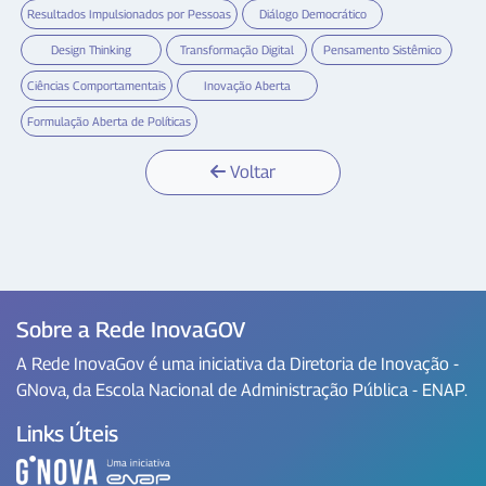
Resultados Impulsionados por Pessoas
Diálogo Democrático
Design Thinking
Transformação Digital
Pensamento Sistêmico
Ciências Comportamentais
Inovação Aberta
Formulação Aberta de Políticas
Voltar
Sobre a Rede InovaGOV
A Rede InovaGov é uma iniciativa da Diretoria de Inovação -
GNova, da Escola Nacional de Administração Pública - ENAP.
Links Úteis