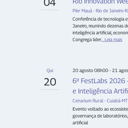
04
Rio Innovation We
Píer Mauá - Rio de Janeiro-R
Conferência de tecnologia e
Janeiro, reunindo dezenas d
inteligência artificial, econ
Congrega lider
... Leia mais
Qui
20 agosto 08h00 - 21 ago
20
6º FestLabs 2026 -
e Inteligência Artifi
Cenarium Rural - Cuiabá-MT
Evento voltado ao ecossist
governança de laboratórios, 
artificial