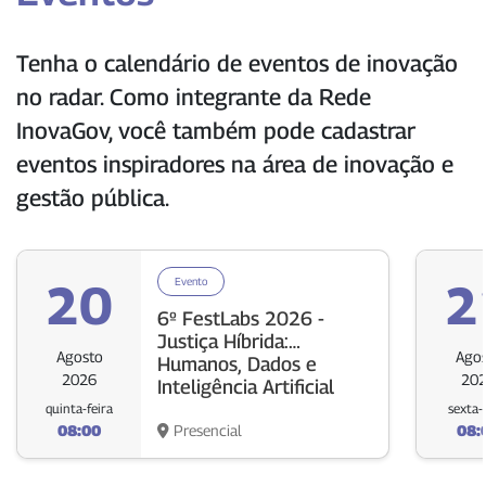
Tenha o calendário de eventos de inovação
no radar. Como integrante da Rede
InovaGov, você também pode cadastrar
eventos inspiradores na área de inovação e
gestão pública.
20
Evento
2
6º FestLabs 2026 -
Justiça Híbrida:
Agosto
Ago
Humanos, Dados e
2026
20
Inteligência Artificial
quinta-feira
sexta-
08:00
Presencial
08: