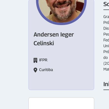
S
Gra
Pró
Dis
Andersen Ieger
Ped
Fed
Celinski
Uni
Pró
do 
IFPR
(20
Mat
Curitiba
In