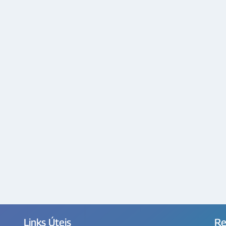
Links Úteis
Re