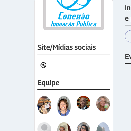
I
e
Site/Mídias sociais
E
Equipe