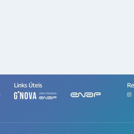
Links Úteis
Re
e