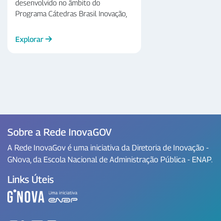
desenvolvido no âmbito do
Programa Cátedras Brasil Inovação,
referente ao edital nº nº 5/2018,
organizado pelo Laboratório de
Explorar
Inovação em Governo - GNova da
Escola Nacional de Administração
Pública - Enap. Apresenta, ainda, dois
artigos que exploram a temática do
uso de evidências científicas nas
políticas públicas.
Sobre a Rede InovaGOV
A Rede InovaGov é uma iniciativa da Diretoria de Inovação -
GNova, da Escola Nacional de Administração Pública - ENAP.
Links Úteis