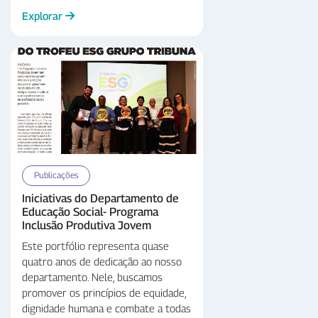
visem superar a exclusão, evasão e
Explorar
desigualdades educacionais.Acredito
que este material será de grande
valor para todos nós,
proporcionando insights e inspiração
para futuras iniciativas.
Publicações
Iniciativas do Departamento de
Educação Social- Programa
Inclusão Produtiva Jovem
Este portfólio representa quase
quatro anos de dedicação ao nosso
departamento. Nele, buscamos
promover os princípios de equidade,
dignidade humana e combate a todas