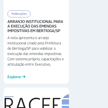
Publicações
ARRANJO INSTITUCIONAL PARA
A EXECUÇÃO DAS EMENDAS
IMPOSITIVAS EM BERTIOGA/SP
A nota apresenta o arranjo
institucional criado pela Prefeitura
de Bertioga/SP para viabilizar a
execução das emendas impositivas.
Com sistema próprio, capacitações e
articulação entre Executivo,
Legislativo e terceiro setor, o
modelo superou anos de inexecução
Explorar
e atingiu 87% de execução em
2024. A experiência mostra como a
governança e a organização
intersetorial aumentam a efetividade
do gasto público e fortalecem a
gestão municipal.