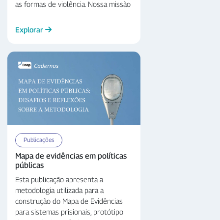
as formas de violência. Nossa missão
é desenvolver políticas públicas que
visem superar a exclusão, evasão e
Explorar
desigualdades educacionais.Acredito
que este material será de grande
valor para todos nós,
proporcionando insights e inspiração
para futuras iniciativas.
Publicações
Mapa de evidências em políticas
públicas
Esta publicação apresenta a
metodologia utilizada para a
construção do Mapa de Evidências
para sistemas prisionais, protótipo