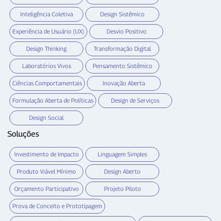
Inteligência Coletiva
Design Sistêmico
Experiência de Usuário (UX)
Desvio Positivo
Design Thinking
Transformação Digital
Laboratórios Vivos
Pensamento Sistêmico
Ciências Comportamentais
Inovação Aberta
Formulação Aberta de Políticas
Design de Serviços
Design Social
Soluções
Investimento de Impacto
Linguagem Simples
Produto Viável Mínimo
Design Aberto
Orçamento Participativo
Projeto Piloto
Prova de Conceito e Prototipagem