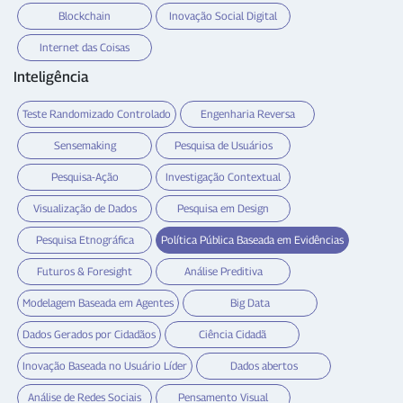
Blockchain
Inovação Social Digital
Internet das Coisas
Inteligência
Teste Randomizado Controlado
Engenharia Reversa
Sensemaking
Pesquisa de Usuários
Pesquisa-Ação
Investigação Contextual
Visualização de Dados
Pesquisa em Design
Pesquisa Etnográfica
Política Pública Baseada em Evidências
Futuros & Foresight
Análise Preditiva
Modelagem Baseada em Agentes
Big Data
Dados Gerados por Cidadãos
Ciência Cidadã
Inovação Baseada no Usuário Líder
Dados abertos
Análise de Redes Sociais
Pensamento Visual