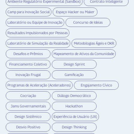
Ambiente Regulatório Experimental (Sandbox)
Contrato Inteligente
Camp para Inovação Social
Espaço Hacker ou Maker
Laboratório ou Equipe de Inovação
Concurso de Ideias
Resultados Impulsionados por Pessoas
Laboratório de Simulação da Realidade
Metodologias Ágeis e OKR
Desafios e Prêmios
Mapeamento de Ativos da Comunidade
Financiamento Coletivo
Design Sprint
Inovação Frugal
Gamificação
Programas de Aceleração (Aceleradores)
Engajamento Cívico
Cocriação
Diálogo Democrático
Jams Governamentais
Hackathon
Design Sistêmico
Experiência de Usuário (UX)
Desvio Positivo
Design Thinking