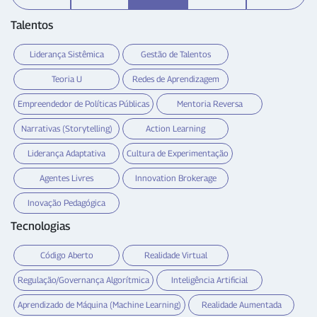
Talentos
Liderança Sistêmica
Gestão de Talentos
Teoria U
Redes de Aprendizagem
Empreendedor de Políticas Públicas
Mentoria Reversa
Narrativas (Storytelling)
Action Learning
Liderança Adaptativa
Cultura de Experimentação
Agentes Livres
Innovation Brokerage
Inovação Pedagógica
Tecnologias
Código Aberto
Realidade Virtual
Regulação/Governança Algorítmica
Inteligência Artificial
Aprendizado de Máquina (Machine Learning)
Realidade Aumentada