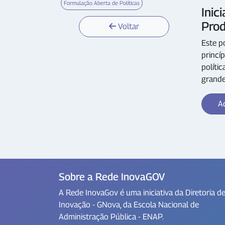
Formulação Aberta de Políticas
Inic
Pro
Voltar
Este p
princí
políti
grande
Ac
Sobre a Rede InovaGOV
A Rede InovaGov é uma iniciativa da Diretoria d
Inovação - GNova, da Escola Nacional de
Administração Pública - ENAP.