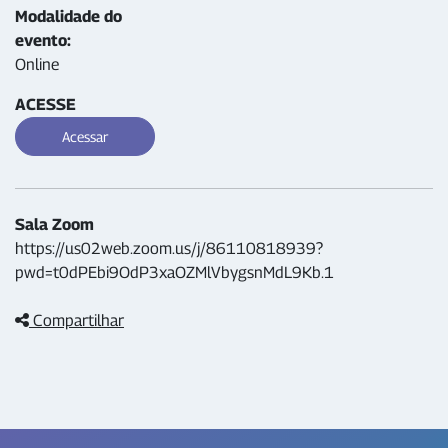
Modalidade do
evento:
Online
ACESSE
Acessar
Sala Zoom
https://us02web.zoom.us/j/86110818939?
pwd=t0dPEbi9OdP3xaOZMlVbygsnMdL9Kb.1
Compartilhar