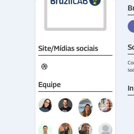
B
S
Site/Mídias sociais
Co
su
Equipe
In