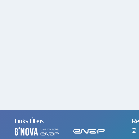
Links Úteis
Re
e