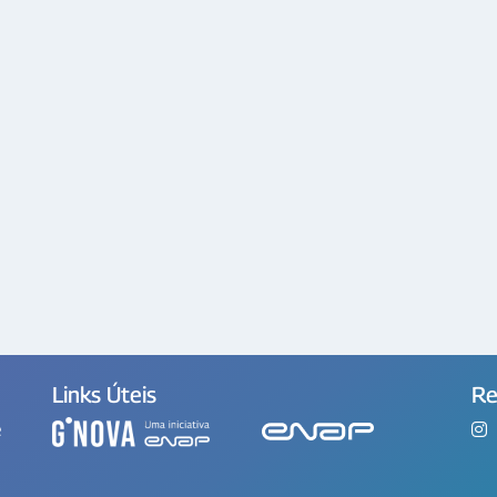
Links Úteis
Re
e