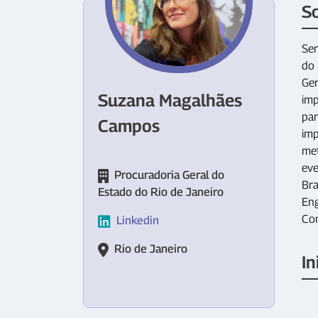
S
Ser
do 
Ger
Suzana Magalhães
imp
par
Campos
imp
met
eve
Procuradoria Geral do
Bra
Estado do Rio de Janeiro
Eng
Con
Linkedin
Rio de Janeiro
In