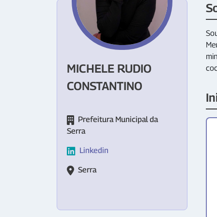
S
Sou
Meu
min
MICHELE RUDIO
coc
CONSTANTINO
In
Prefeitura Municipal da
Serra
Linkedin
Serra