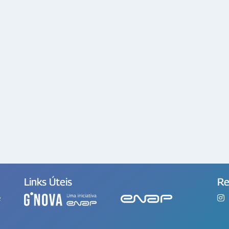
Links Úteis
Re
e