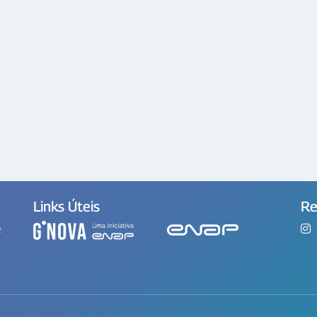
Links Úteis
Re
e