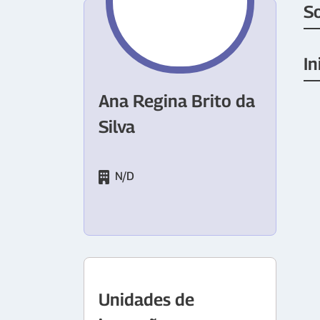
S
In
Ana Regina Brito da
Silva
N/D
Unidades de