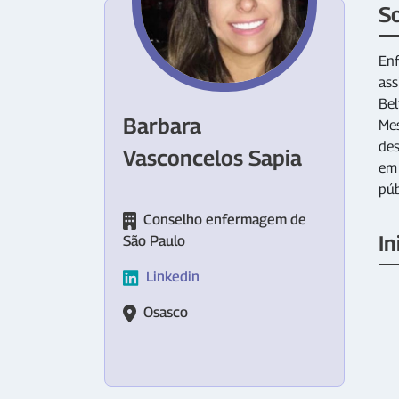
S
Enf
ass
Bel
Barbara
Mes
des
Vasconcelos Sapia
em 
púb
Conselho enfermagem de
In
São Paulo
Linkedin
Osasco