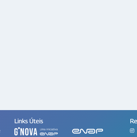
Links Úteis
Re
e