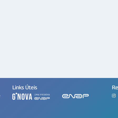
Links Úteis
Re
e