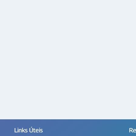
Links Úteis
Re