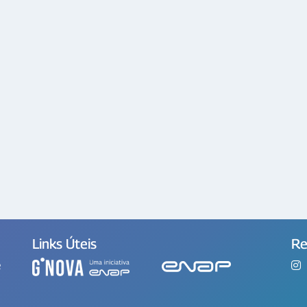
Links Úteis
Re
e