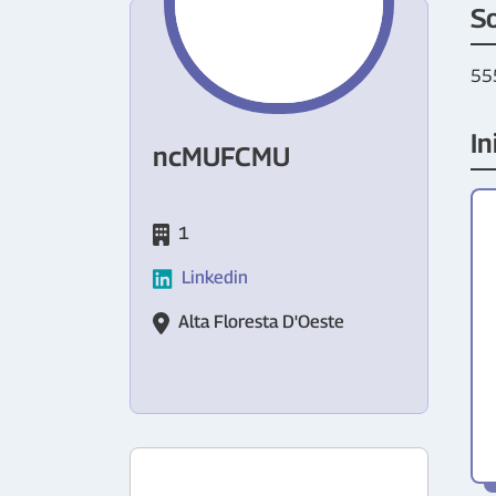
S
55
In
ncMUFCMU
1
Linkedin
Alta Floresta D'Oeste