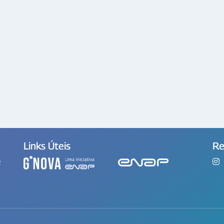
Links Úteis
Re
e