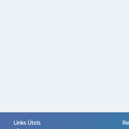
Links Úteis
Re