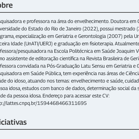
obre
quisadora e professora na área do envelhecimento. Doutora em C
versidade do Estado do Rio de Janeiro (2022), possui mestrado
grama, especialização em Geriatria e Gerontologia (2007) pela U
ceira Idade (UnATI/UERJ) e graduação em fisioterapia. Atualmen
fessora/pesquisadora na Escola Politécnica em Saúde Joaquim V
o assistente de editoração científica na Revista Brasileira de Geri
fessora convidada na Pós-Graduação Latu Sensu em Geriatria e 
quisadora em Saúde Pública, tem experiência nas áreas de Ciênc
de do idoso, atuando nos temas: envelhecimento e saúde, cuidado
soa idosa, estudos com banco de dados, determinação social da
de da pessoa idosa. Endereço para acessar este CV:
tp://lattes.cnpq.br/1594468466311695
iciativas