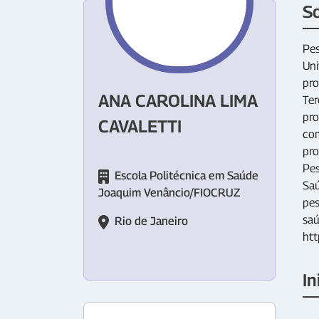
S
Pes
Uni
pro
ANA CAROLINA LIMA
Ter
pro
CAVALETTI
com
pro
Pes
Escola Politécnica em Saúde
Saú
Joaquim Venâncio/FIOCRUZ
pes
saú
Rio de Janeiro
ht
In