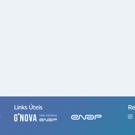
Links Úteis
Re
e