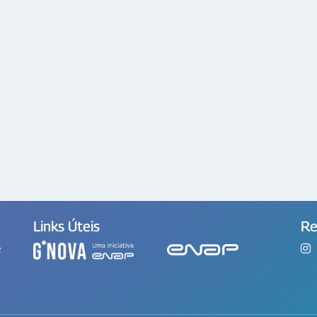
Links Úteis
Re
e