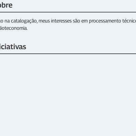
obre
o na catalogação, meus interesses são em processamento técnico 
lioteconomia.
iciativas