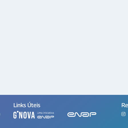
Links Úteis
Re
e