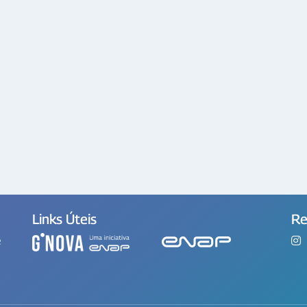
Links Úteis
Re
e