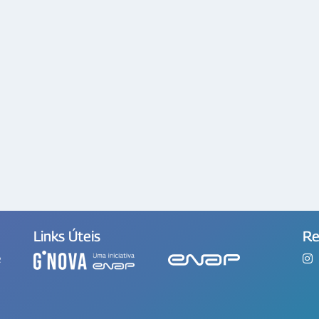
Links Úteis
Re
e