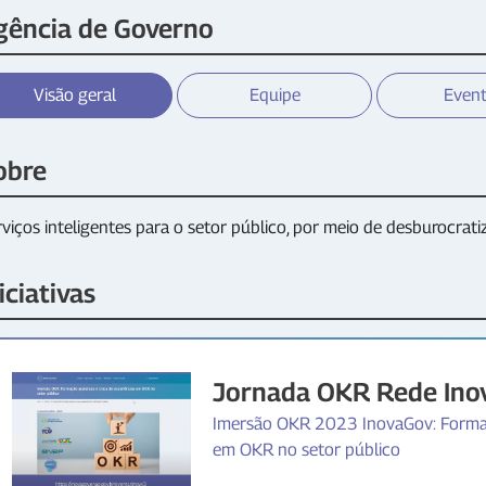
gência de Governo
Visão geral
Equipe
Even
obre
viços inteligentes para o setor público, por meio de desburocrat
iciativas
Jornada OKR Rede In
Imersão OKR 2023 InovaGov: Formaç
em OKR no setor público