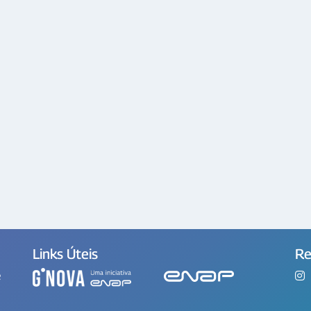
Links Úteis
Re
e