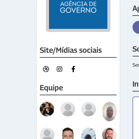
A
S
Site/Mídias sociais
Ser
In
Equipe