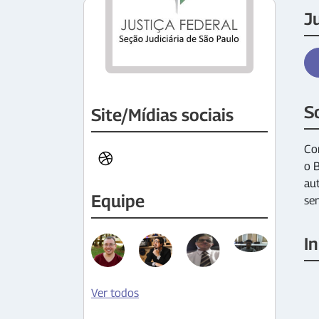
J
S
Site/Mídias sociais
Com
o 
aut
Equipe
ser
In
Ver todos