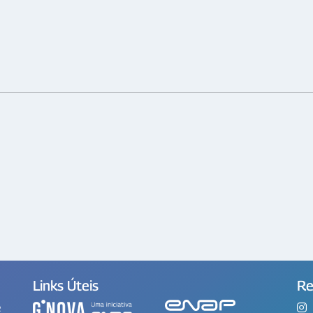
Links Úteis
Re
e