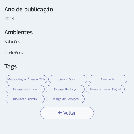
Ano de publicação
2024
Ambientes
Soluções
Inteligência
Tags
Metodologias Ágeis e OKR
Design Sprint
Cocriação
Design Sistêmico
Design Thinking
Transformação Digital
Inovação Aberta
Design de Serviços
Voltar