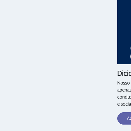
Dici
Nosso 
apenas
conduz
e socia
Ac