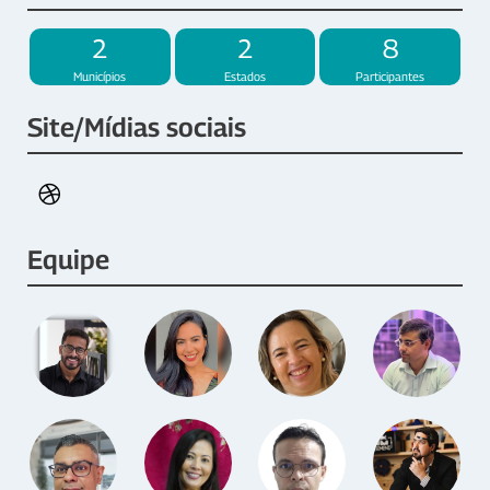
2
2
8
Municípios
Estados
Participantes
Site/Mídias sociais
Equipe