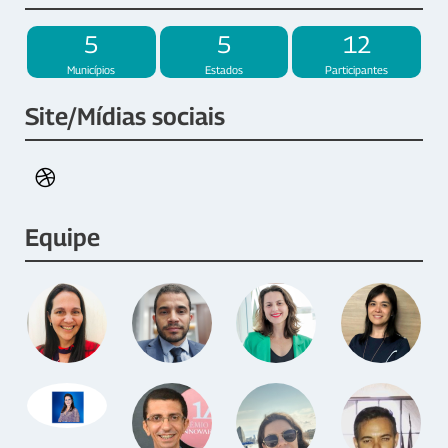
5
5
12
Municípios
Estados
Participantes
Site/Mídias sociais
Equipe