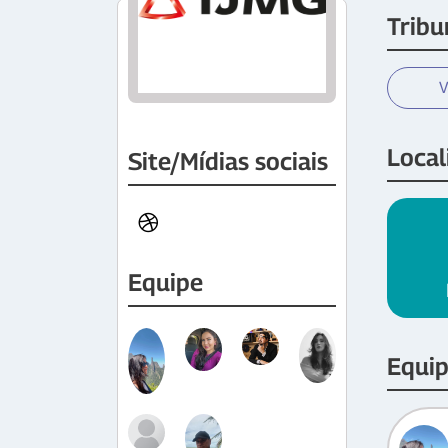
Tribu
V
Local
Site/Mídias sociais
Equipe
Equi