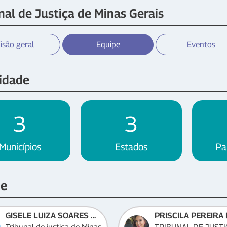
nal de Justiça de Minas Gerais
isão geral
Equipe
Eventos
idade
3
3
Municípios
Estados
Pa
pe
GISELE LUIZA SOARES MOURA