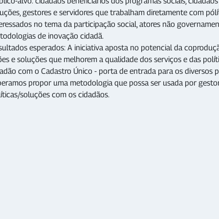
lico-alvo: cidadãos beneficiários dos programas sociais, cidadão
uções, gestores e servidores que trabalham diretamente com pólít
teressados no tema da participação social, atores não governamen
todologias de inovação cidadã.
ultados esperados: A iniciativa aposta no potencial da coproduçã
es e soluções que melhorem a qualidade dos serviços e das políti
adão com o Cadastro Único - porta de entrada para os diversos pr
peramos propor uma metodologia que possa ser usada por gestor
líticas/soluções com os cidadãos.