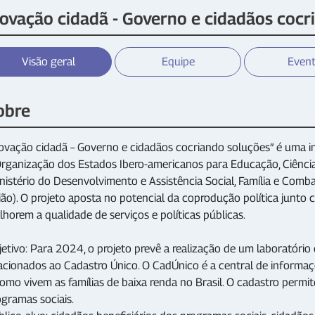
novação cidadã - Governo e cidadãos cocr
Visão geral
Equipe
Even
obre
novação cidadã – Governo e cidadãos cocriando soluções” é uma i
Organização dos Estados Ibero-americanos para Educação, Ciência
nistério do Desenvolvimento e Assistência Social, Família e Comb
ião). O projeto aposta no potencial da coprodução política junto
horem a qualidade de serviços e políticas públicas.
jetivo: Para 2024, o projeto prevê a realização de um laboratóri
lacionados ao Cadastro Único. O CadÚnico é a central de informa
omo vivem as famílias de baixa renda no Brasil. O cadastro permit
gramas sociais.