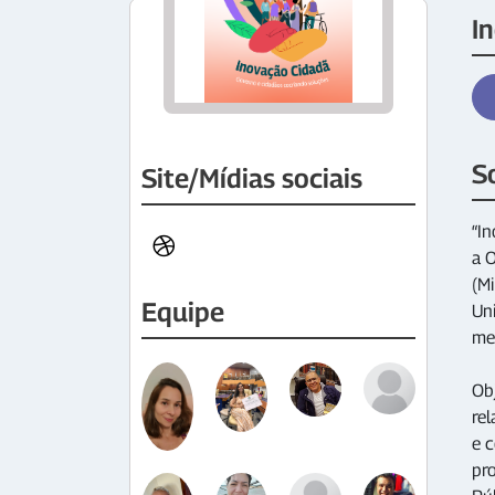
I
S
Site/Mídias sociais
“I
a 
(Mi
Equipe
Un
mel
Ob
re
e c
pro