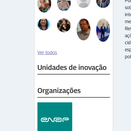
Púb
sol
in
me
Res
açõ
cid
es
Ver todos
po
Unidades de inovação
Organizações