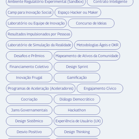
Ambiente Regulatório Experimental (Sandbox)
Contrato Inteligente
Camp para Inovação Social
Espaço Hacker ou Maker
Laboratório ou Equipe de Inovação
Concurso de Ideias
Resultados Impulsionados por Pessoas
Laboratório de Simulação da Realidade
Metodologias Ágeis e OKR
Desafios e Prêmios
Mapeamento de Ativos da Comunidade
Financiamento Coletivo
Design Sprint
Inovação Frugal
Gamificação
Programas de Aceleração (Aceleradores)
Engajamento Cívico
Cocriação
Diálogo Democrático
Jams Governamentais
Hackathon
Design Sistêmico
Experiência de Usuário (UX)
Desvio Positivo
Design Thinking