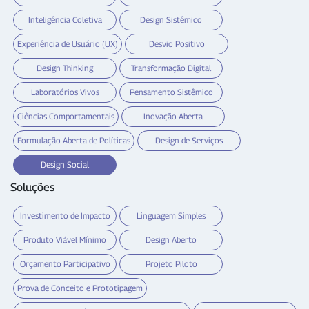
Inteligência Coletiva
Design Sistêmico
Experiência de Usuário (UX)
Desvio Positivo
Design Thinking
Transformação Digital
Laboratórios Vivos
Pensamento Sistêmico
Ciências Comportamentais
Inovação Aberta
Formulação Aberta de Políticas
Design de Serviços
Design Social
Soluções
Investimento de Impacto
Linguagem Simples
Produto Viável Mínimo
Design Aberto
Orçamento Participativo
Projeto Piloto
Prova de Conceito e Prototipagem