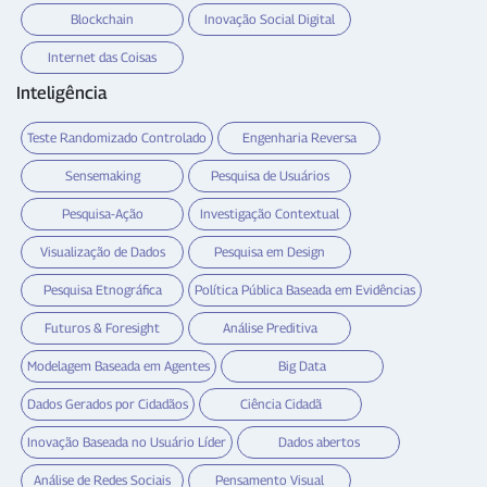
Blockchain
Inovação Social Digital
Internet das Coisas
Inteligência
Teste Randomizado Controlado
Engenharia Reversa
Sensemaking
Pesquisa de Usuários
Pesquisa-Ação
Investigação Contextual
Visualização de Dados
Pesquisa em Design
Pesquisa Etnográfica
Política Pública Baseada em Evidências
Futuros & Foresight
Análise Preditiva
Modelagem Baseada em Agentes
Big Data
Dados Gerados por Cidadãos
Ciência Cidadã
Inovação Baseada no Usuário Líder
Dados abertos
Análise de Redes Sociais
Pensamento Visual