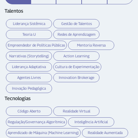
Talentos
Liderança Sistêmica
Gestão de Talentos
Teoria U
Redes de Aprendizagem
Empreendedor de Políticas Públicas
Mentoria Reversa
Narrativas (Storytelling)
Action Learning
Liderança Adaptativa
Cultura de Experimentação
Agentes Livres
Innovation Brokerage
Inovação Pedagógica
Tecnologias
Código Aberto
Realidade Virtual
Regulação/Governança Algorítmica
Inteligência Artificial
Aprendizado de Máquina (Machine Learning)
Realidade Aumentada