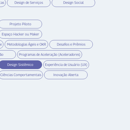
cas
Design de Serviços
Design Social
Projeto Piloto
Espaço Hacker ou Maker
de
Metodologias Ágeis e OKR
Desafios e Prêmios
ção
Programas de Aceleração (Aceleradores)
Design Sistêmico
Experiência de Usuário (UX)
Ciências Comportamentais
Inovação Aberta