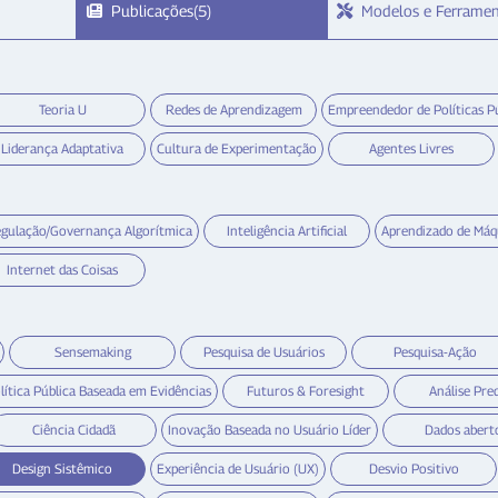
Publicações(5)
Modelos e Ferramen
Teoria U
Redes de Aprendizagem
Empreendedor de Políticas P
Liderança Adaptativa
Cultura de Experimentação
Agentes Livres
gulação/Governança Algorítmica
Inteligência Artificial
Aprendizado de Máq
Internet das Coisas
Sensemaking
Pesquisa de Usuários
Pesquisa-Ação
lítica Pública Baseada em Evidências
Futuros & Foresight
Análise Pred
Ciência Cidadã
Inovação Baseada no Usuário Líder
Dados abert
Design Sistêmico
Experiência de Usuário (UX)
Desvio Positivo