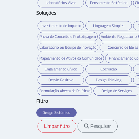
Laboratórios Vivos
Pensamento Sistêmico
Ci
Soluções
Investimento de Impacto
Linguagem Simples
Prova de Conceito e Prototipagem
Ambiente Regulatório 
Laboratório ou Equipe de Inovação
Concurso de Ideias
Mapeamento de Ativos da Comunidade
Financiamento Co
Engajamento Cívico
Cocriação
Desvio Positivo
Design Thinking
Formulação Aberta de Políticas
Design de Serviços
Filtro
Design Sistêmico
Limpar filtro
Pesquisar