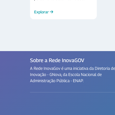
público; identifica estratégias que
podem ser empregadas pelas
Explorar
agências governamentais para
trabalhar em prol da mudança de
sistemas; e fornece uma análise
aprofundada de como as
abordagens sistêmicas foram
aplicadas na prática em alguns
estudos de caso.
Sobre a Rede InovaGOV
A Rede InovaGov é uma iniciativa da Diretoria d
Inovação - GNova, da Escola Nacional de
Administração Pública - ENAP.