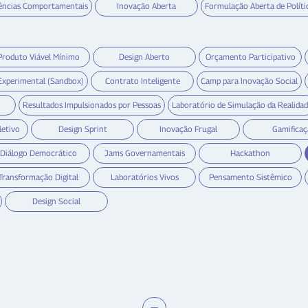
ências Comportamentais
Inovação Aberta
Formulação Aberta de Políti
Produto Viável Mínimo
Design Aberto
Orçamento Participativo
Experimental (Sandbox)
Contrato Inteligente
Camp para Inovação Social
Resultados Impulsionados por Pessoas
Laboratório de Simulação da Realida
letivo
Design Sprint
Inovação Frugal
Gamifica
Diálogo Democrático
Jams Governamentais
Hackathon
Transformação Digital
Laboratórios Vivos
Pensamento Sistêmico
Design Social