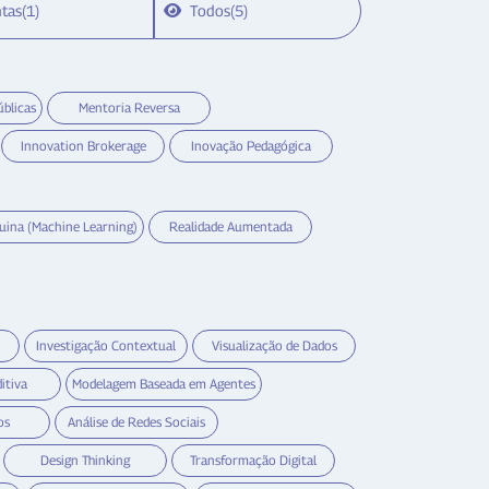
tas(1)
Todos(5)
úblicas
Mentoria Reversa
Innovation Brokerage
Inovação Pedagógica
uina (Machine Learning)
Realidade Aumentada
Investigação Contextual
Visualização de Dados
itiva
Modelagem Baseada em Agentes
os
Análise de Redes Sociais
Design Thinking
Transformação Digital