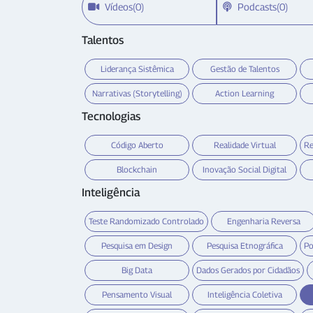
Vídeos(0)
Podcasts(0)
Talentos
Liderança Sistêmica
Gestão de Talentos
Narrativas (Storytelling)
Action Learning
Tecnologias
Código Aberto
Realidade Virtual
Re
Blockchain
Inovação Social Digital
Inteligência
Teste Randomizado Controlado
Engenharia Reversa
Pesquisa em Design
Pesquisa Etnográfica
Po
Big Data
Dados Gerados por Cidadãos
Pensamento Visual
Inteligência Coletiva