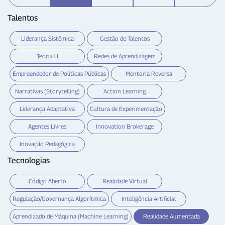
Talentos
Liderança Sistêmica
Gestão de Talentos
Teoria U
Redes de Aprendizagem
Empreendedor de Políticas Públicas
Mentoria Reversa
Narrativas (Storytelling)
Action Learning
Liderança Adaptativa
Cultura de Experimentação
Agentes Livres
Innovation Brokerage
Inovação Pedagógica
Tecnologias
Código Aberto
Realidade Virtual
Regulação/Governança Algorítmica
Inteligência Artificial
Aprendizado de Máquina (Machine Learning)
Realidade Aumentada