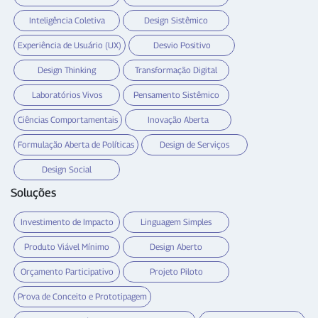
Inteligência Coletiva
Design Sistêmico
Experiência de Usuário (UX)
Desvio Positivo
Design Thinking
Transformação Digital
Laboratórios Vivos
Pensamento Sistêmico
Ciências Comportamentais
Inovação Aberta
Formulação Aberta de Políticas
Design de Serviços
Design Social
Soluções
Investimento de Impacto
Linguagem Simples
Produto Viável Mínimo
Design Aberto
Orçamento Participativo
Projeto Piloto
Prova de Conceito e Prototipagem