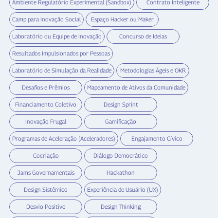
Ambiente Regulatório Experimental (Sandbox)
Contrato Inteligente
Camp para Inovação Social
Espaço Hacker ou Maker
Laboratório ou Equipe de Inovação
Concurso de Ideias
Resultados Impulsionados por Pessoas
Laboratório de Simulação da Realidade
Metodologias Ágeis e OKR
Desafios e Prêmios
Mapeamento de Ativos da Comunidade
Financiamento Coletivo
Design Sprint
Inovação Frugal
Gamificação
Programas de Aceleração (Aceleradores)
Engajamento Cívico
Cocriação
Diálogo Democrático
Jams Governamentais
Hackathon
Design Sistêmico
Experiência de Usuário (UX)
Desvio Positivo
Design Thinking