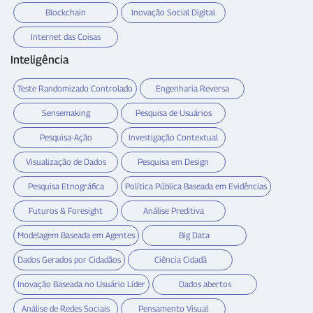
Blockchain
Inovação Social Digital
Internet das Coisas
Inteligência
Teste Randomizado Controlado
Engenharia Reversa
Sensemaking
Pesquisa de Usuários
Pesquisa-Ação
Investigação Contextual
Visualização de Dados
Pesquisa em Design
Pesquisa Etnográfica
Política Pública Baseada em Evidências
Futuros & Foresight
Análise Preditiva
Modelagem Baseada em Agentes
Big Data
Dados Gerados por Cidadãos
Ciência Cidadã
Inovação Baseada no Usuário Líder
Dados abertos
Análise de Redes Sociais
Pensamento Visual