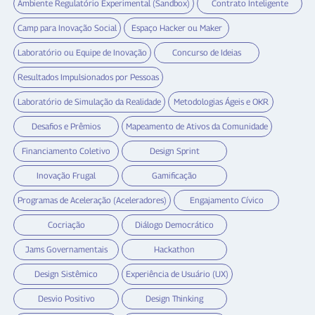
Ambiente Regulatório Experimental (Sandbox)
Contrato Inteligente
Camp para Inovação Social
Espaço Hacker ou Maker
Laboratório ou Equipe de Inovação
Concurso de Ideias
Resultados Impulsionados por Pessoas
Laboratório de Simulação da Realidade
Metodologias Ágeis e OKR
Desafios e Prêmios
Mapeamento de Ativos da Comunidade
Financiamento Coletivo
Design Sprint
Inovação Frugal
Gamificação
Programas de Aceleração (Aceleradores)
Engajamento Cívico
Cocriação
Diálogo Democrático
Jams Governamentais
Hackathon
Design Sistêmico
Experiência de Usuário (UX)
Desvio Positivo
Design Thinking