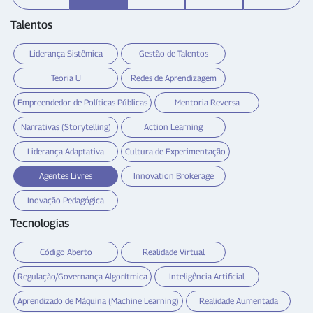
Talentos
Liderança Sistêmica
Gestão de Talentos
Teoria U
Redes de Aprendizagem
Empreendedor de Políticas Públicas
Mentoria Reversa
Narrativas (Storytelling)
Action Learning
Liderança Adaptativa
Cultura de Experimentação
Agentes Livres
Innovation Brokerage
Inovação Pedagógica
Tecnologias
Código Aberto
Realidade Virtual
Regulação/Governança Algorítmica
Inteligência Artificial
Aprendizado de Máquina (Machine Learning)
Realidade Aumentada