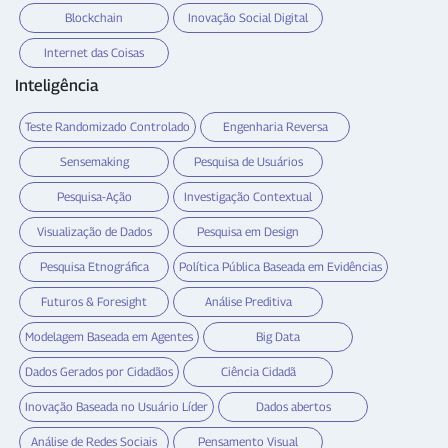
Blockchain
Inovação Social Digital
Internet das Coisas
Inteligência
Teste Randomizado Controlado
Engenharia Reversa
Sensemaking
Pesquisa de Usuários
Pesquisa-Ação
Investigação Contextual
Visualização de Dados
Pesquisa em Design
Pesquisa Etnográfica
Política Pública Baseada em Evidências
Futuros & Foresight
Análise Preditiva
Modelagem Baseada em Agentes
Big Data
Dados Gerados por Cidadãos
Ciência Cidadã
Inovação Baseada no Usuário Líder
Dados abertos
Análise de Redes Sociais
Pensamento Visual