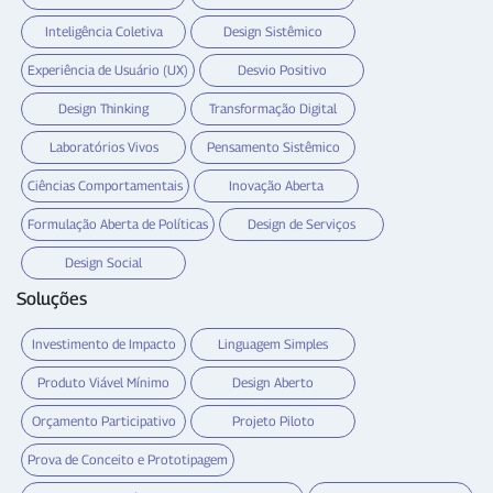
Inteligência Coletiva
Design Sistêmico
Experiência de Usuário (UX)
Desvio Positivo
Design Thinking
Transformação Digital
Laboratórios Vivos
Pensamento Sistêmico
Ciências Comportamentais
Inovação Aberta
Formulação Aberta de Políticas
Design de Serviços
Design Social
Soluções
Investimento de Impacto
Linguagem Simples
Produto Viável Mínimo
Design Aberto
Orçamento Participativo
Projeto Piloto
Prova de Conceito e Prototipagem