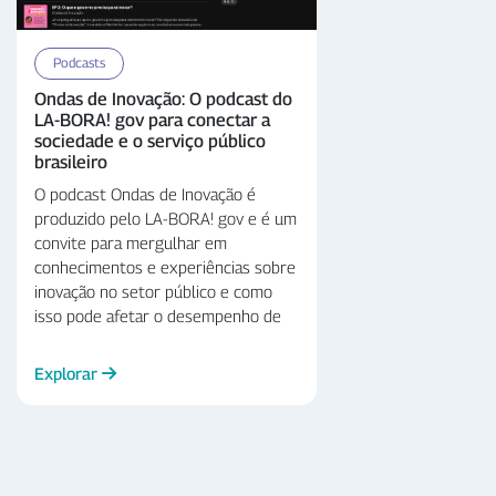
Podcasts
Ondas de Inovação: O podcast do
LA-BORA! gov para conectar a
sociedade e o serviço público
brasileiro
O podcast Ondas de Inovação é
produzido pelo LA-BORA! gov e é um
convite para mergulhar em
conhecimentos e experiências sobre
inovação no setor público e como
isso pode afetar o desempenho de
servidoras e servidores públicos,
impactando diretamente na
Explorar
formulação de políticas públicas e na
entrega de serviços à sociedade. É
um mergulho de conexão, entre
governo e sociedade, por meio da
inovação e da transparência.